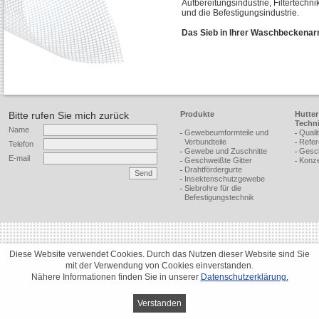
Aufbereitungsindustrie, Filtertechn
und die Befestigungsindustrie.
Das Sieb in Ihrer Waschbeckenarm
Bitte rufen Sie mich zurück
Produkte
Hutter
Techn
Name
Gewebeumformteile und
Qualit
Verbundteile
Refer
Telefon
Gewebe und Zuschnitte
Gesch
E-mail
Geschweißte Gitter
Konze
Drahtfördergurte
Insektenschutzgewebe
Siebrohre für die
Befestigungstechnik
Diese Website verwendet Cookies. Durch das Nutzen dieser Website sind Sie
mit der Verwen­dung von Cookies einver­standen.
Nähere Infor­ma­tionen finden Sie in unserer
Daten­schutz­er­klä­rung.
Verstanden